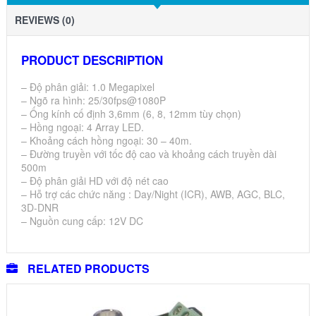
REVIEWS (0)
PRODUCT DESCRIPTION
– Độ phân giải: 1.0 Megapixel
– Ngõ ra hình: 25/30fps@1080P
– Ống kính cố định 3,6mm (6, 8, 12mm tùy chọn)
– Hồng ngoại: 4 Array LED.
– Khoảng cách hồng ngoại: 30 – 40m.
– Đường truyền với tốc độ cao và khoảng cách truyền dài
500m
– Độ phân giải HD với độ nét cao
– Hỗ trợ các chức năng : Day/Night (ICR), AWB, AGC, BLC,
3D-DNR
– Nguồn cung cấp: 12V DC
RELATED PRODUCTS