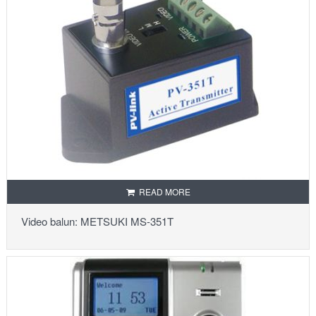
READ MORE
Video balun: METSUKI MS-351T