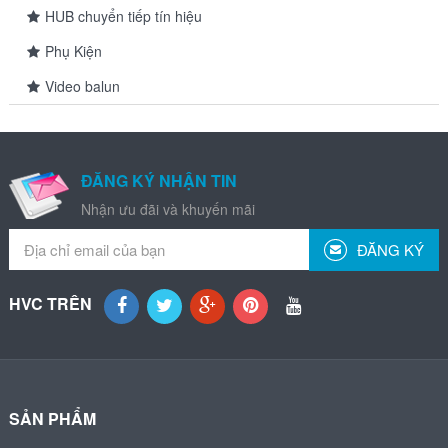
HUB chuyển tiếp tín hiệu
Phụ Kiện
Video balun
ĐĂNG KÝ NHẬN TIN
Nhận ưu đãi và khuyến mãi
ĐĂNG KÝ
HVC TRÊN
SẢN PHẨM