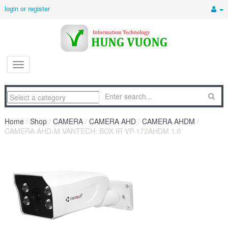
login or register
Home
/
Shop
/
CAMERA
/
CAMERA AHD
/
CAMERA AHDM
/
CAMERA AHD-M VANTECH: BOX IR VP-172AHDM 1.0