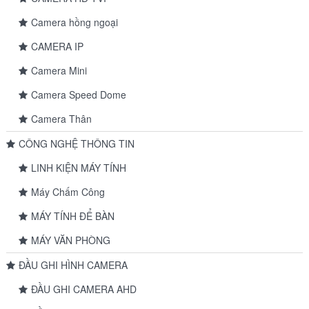
Camera hồng ngoại
CAMERA IP
Camera Mini
Camera Speed Dome
Camera Thân
CÔNG NGHỆ THÔNG TIN
LINH KIỆN MÁY TÍNH
Máy Chấm Công
MÁY TÍNH ĐỂ BÀN
MÁY VĂN PHÒNG
ĐẦU GHI HÌNH CAMERA
ĐẦU GHI CAMERA AHD