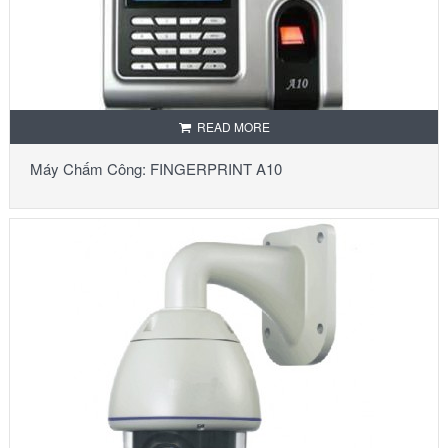
READ MORE
Máy Chấm Công: FINGERPRINT A10