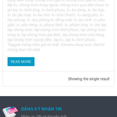
lắp k+
,
chong trom hong ngoai
,
chong trom qua dien thoai
,
k+
an loc
,
k+ binh long
,
k+ binh phuoc
,
k+ bu dang
,
k+ bu dop
,
k+ bu gia map
,
k+ bu nho
,
k+ chon thanh
,
k+ dong phu
,
k+
duc phong
,
k+ duc phong k+ đồng xoài
,
k+ loc ninh
,
k+ phu
giao
,
k+ phu rieng
,
k+ phuoc binh
,
k+ phuoc long
,
k+ tan lap
,
lap chong trom
,
lap chong trom binh phuoc
,
lap chong trom
cong ty
,
lap chong trom gia dinh
,
lap chong trom nha rieng
,
lap chong trom xuong dieu
,
lap k+
,
lap k+ binh phuoc
,
Tagged chống trộm giá rẻ nhất. Camera dong xoai
,
thiet bi
chong trom tot nhat
READ MORE
Showing the single result
ĐĂNG KÝ NHẬN TIN
Nhận ưu đãi và khuyến mãi