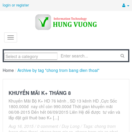
login or register
Home
/
Archive by tag "chong trom bang dien thoai"
KHUYẾN MÃI K+ THÁNG 8
Khuyến Mãi Bộ K+ HD 76 kênh , SD 13 kênh HD ,Cực Sốc
1800.000đ nay chỉ còn 990.000đ Thời gian khuyến mãi
06/08-2015 Đến hết 06/09/2015 Liên Hệ để được tư vấn và
lắp đặt gói thuê bao K+ [...]
Aug 16, 2015
/
0 comment
/
Duy Long
/
Tags:
chong trom
bang dien thoai
,
chong trom gia re
,
chong trom gia re nhat.