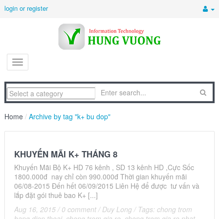
login or register
Home
/
Archive by tag "k+ bu dop"
KHUYẾN MÃI K+ THÁNG 8
Khuyến Mãi Bộ K+ HD 76 kênh , SD 13 kênh HD ,Cực Sốc
1800.000đ nay chỉ còn 990.000đ Thời gian khuyến mãi
06/08-2015 Đến hết 06/09/2015 Liên Hệ để được tư vấn và
lắp đặt gói thuê bao K+ [...]
Aug 16, 2015
/
0 comment
/
Duy Long
/
Tags:
chong trom
bang dien thoai
,
chong trom gia re
,
chong trom gia re nhat.