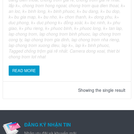
lắp k+
,
chong trom hong ngoai
,
chong trom qua dien thoai
,
k+
an loc
,
k+ binh long
,
k+ binh phuoc
,
k+ bu dang
,
k+ bu dop
,
k+ bu gia map
,
k+ bu nho
,
k+ chon thanh
,
k+ dong phu
,
k+
duc phong
,
k+ duc phong k+ đồng xoài
,
k+ loc ninh
,
k+ phu
giao
,
k+ phu rieng
,
k+ phuoc binh
,
k+ phuoc long
,
k+ tan lap
,
lap chong trom
,
lap chong trom binh phuoc
,
lap chong trom
cong ty
,
lap chong trom gia dinh
,
lap chong trom nha rieng
,
lap chong trom xuong dieu
,
lap k+
,
lap k+ binh phuoc
,
Tagged chống trộm giá rẻ nhất. Camera dong xoai
,
thiet bi
chong trom tot nhat
READ MORE
Showing the single result
ĐĂNG KÝ NHẬN TIN
Nhận ưu đãi và khuyến mãi