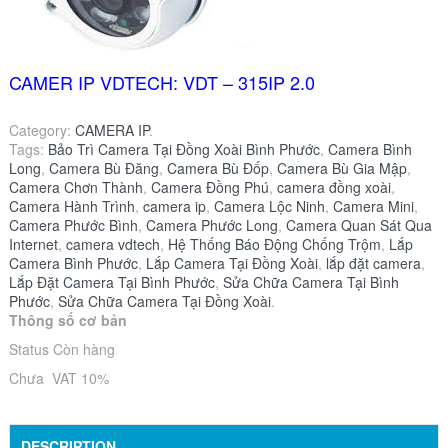
CAMER IP VDTECH: VDT – 315IP 2.0
Category:
CAMERA IP
.
Tags:
Bảo Trì Camera Tại Đồng Xoài Bình Phước
,
Camera Bình
Long
,
Camera Bù Đăng
,
Camera Bù Đốp
,
Camera Bù Gia Mập
,
Camera Chơn Thành
,
Camera Đồng Phú
,
camera đồng xoài
,
Camera Hành Trình
,
camera ip
,
Camera Lộc Ninh
,
Camera Mini
,
Camera Phước Bình
,
Camera Phước Long
,
Camera Quan Sát Qua
Internet
,
camera vdtech
,
Hệ Thống Báo Động Chống Trộm
,
Lắp
Camera Bình Phước
,
Lắp Camera Tại Đồng Xoài
,
lắp đặt camera
,
Lắp Đặt Camera Tại Bình Phước
,
Sửa Chữa Camera Tại Bình
Phước
,
Sửa Chữa Camera Tại Đồng Xoài
.
Thông số cơ bản
Status Còn hàng
Chưa VAT 10%
DESCRIPTION