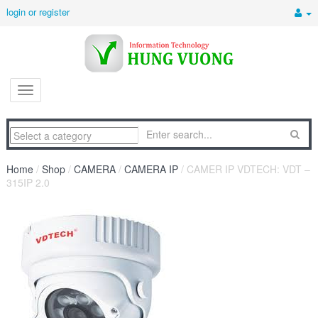
login or register
Home
/
Shop
/
CAMERA
/
CAMERA IP
/ CAMER IP VDTECH: VDT –
315IP 2.0