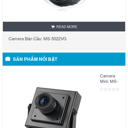
READ MORE
Camera Bán Cầu: MS-5022VG
SẢN PHẨM NỔI BẬT
Camera
Mini: MS-
5068