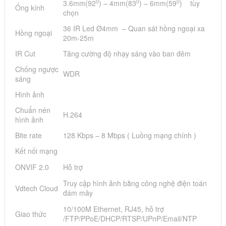
0
0
0
3.6mm(92
) – 4mm(83
) – 6mm(59
) tùy
Ống kính
chọn
36 IR Led Ø4mm – Quan sát hồng ngoại xa
Hồng ngoại
20m-25m
IR Cut
Tăng cường độ nhạy sáng vào ban đêm
Chống ngược
WDR
sáng
Hình ảnh
Chuẩn nén
H.264
hình ảnh
Bite rate
128 Kbps – 8 Mbps ( Luồng mạng chính )
Kết nối mạng
ONVIF 2.0
Hỗ trợ
Truy cập hình ảnh bằng công nghệ điện toán
Vdtech Cloud
đám mây
10/100M Ethernet, RJ45, hỗ trợ
Giao thức
/FTP/PPoE/DHCP/RTSP/UPnP/Email/NTP