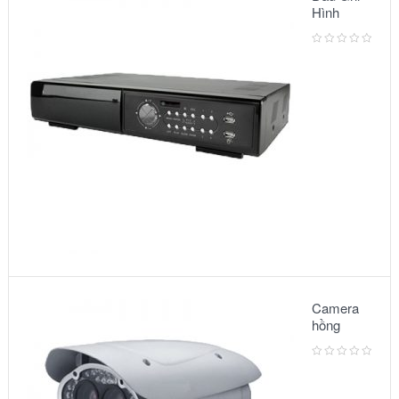
Hình
Camera:
MODEL
AVC791A
Camera
hồng
ngoại:
Model –
6002IR