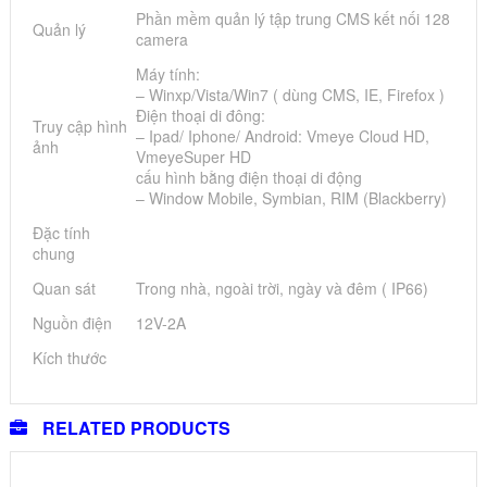
Phần mềm quản lý tập trung CMS kết nối 128
Quản lý
camera
Máy tính:
– Winxp/Vista/Win7 ( dùng CMS, IE, Firefox )
Điện thoại di đông:
Truy cập hình
– Ipad/ Iphone/ Android: Vmeye Cloud HD,
ảnh
VmeyeSuper HD
cấu hình bằng điện thoại di động
– Window Mobile, Symbian, RIM (Blackberry)
Đặc tính
chung
Quan sát
Trong nhà, ngoài trời, ngày và đêm ( IP66)
Nguồn điện
12V-2A
Kích thước
RELATED PRODUCTS