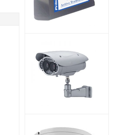
Camera
hồng
ngoại:
Model
–
6002IR
Camera
Bán