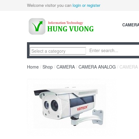
Welcome visitor you can
login or register
CAMER
Home
/
Shop
/
CAMERA
/
CAMERA ANALOG
/ CAMERA 