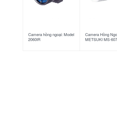
READ MORE
READ MORE
Camera hồng ngoại: Model
Camera Hồng Ngo
2060IR
METSUKI MS-60