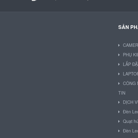
SẢN P
CAME
PHỤ K
LẮP ĐẶ
LAPTO
CÔNG 
TIN
DỊCH V
Đèn Le
Quạt hú
Đèn Le