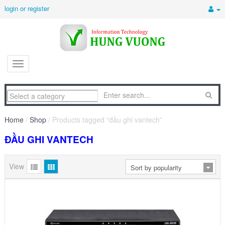
login or register
Home
/
Shop
/ Products tagged “đầu ghi vantech”
ĐẦU GHI VANTECH
View