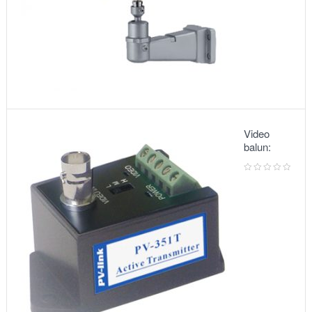
Video
balun:
METSUKI
MS-351T