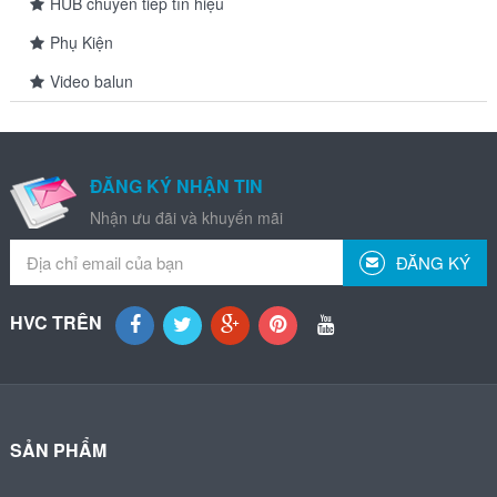
HUB chuyển tiếp tín hiệu
Phụ Kiện
Video balun
ĐĂNG KÝ NHẬN TIN
Nhận ưu đãi và khuyến mãi
ĐĂNG KÝ
HVC TRÊN
SẢN PHẨM