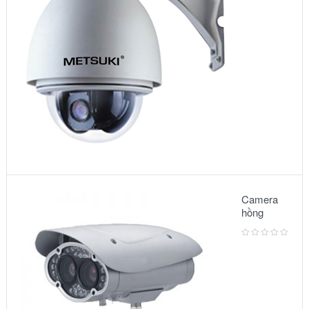
5010VG
Camera
hồng
ngoại:
Model –
6002IR