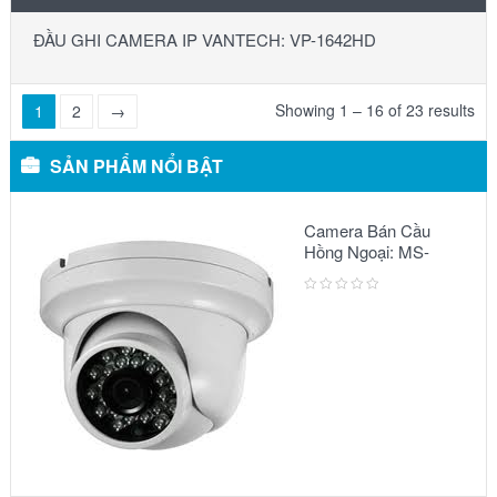
ĐẦU GHI CAMERA IP VANTECH: VP-1642HD
Showing 1 – 16 of 23 results
1
2
→
SẢN PHẨM NỔI BẬT
Camera Bán Cầu
Hồng Ngoại: MS-
2303 IR