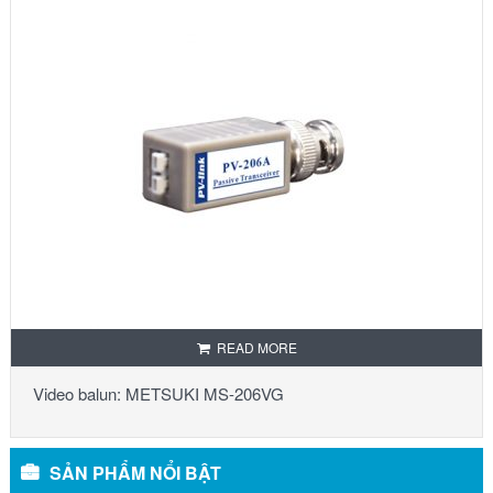
READ MORE
Video balun: METSUKI MS-206VG
SẢN PHẨM NỔI BẬT