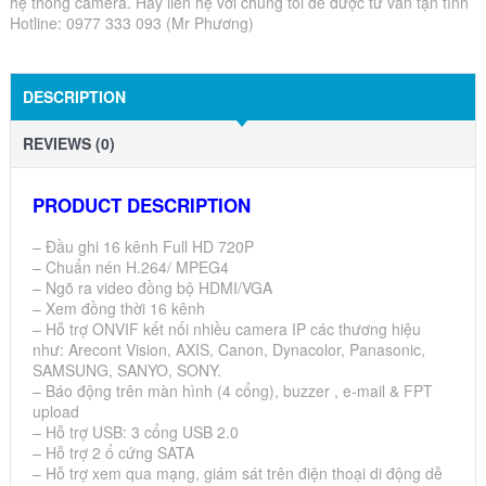
hệ thống camera. Hãy liên hệ với chúng tôi để được tư vấn tận tình
Hotline: 0977 333 093 (Mr Phương)
DESCRIPTION
REVIEWS (0)
PRODUCT DESCRIPTION
– Đầu ghi 16 kênh Full HD 720P
– Chuẩn nén H.264/ MPEG4
– Ngõ ra video đồng bộ HDMI/VGA
– Xem đồng thời 16 kênh
– Hỗ trợ ONVIF kết nối nhiều camera IP các thương hiệu
như: Arecont Vision, AXIS, Canon, Dynacolor, Panasonic,
SAMSUNG, SANYO, SONY.
– Báo động trên màn hình (4 cổng), buzzer , e-mail & FPT
upload
– Hỗ trợ USB: 3 cổng USB 2.0
– Hỗ trợ 2 ổ cứng SATA
– Hỗ trợ xem qua mạng, giám sát trên điện thoại di động dễ