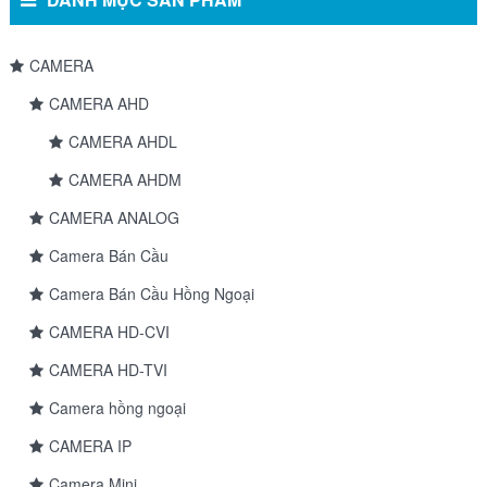
CAMERA
CAMERA AHD
CAMERA AHDL
CAMERA AHDM
CAMERA ANALOG
Camera Bán Cầu
Camera Bán Cầu Hồng Ngoại
CAMERA HD-CVI
CAMERA HD-TVI
Camera hồng ngoại
CAMERA IP
Camera Mini