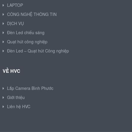
LAPTOP
CÔNG NGHỆ THÔNG TIN
DỊCH VỤ
Đèn Led chiếu sáng
Quạt hút công nghiệp
Đèn Led – Quạt hút Công nghiệp
VỀ HVC
Lắp Camera Bình Phước
Giới thiệu
Liên hệ HVC