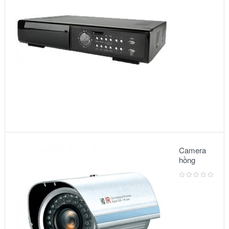
AVC791A
Camera
hồng
ngoại:
Model
3500IR