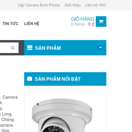
Lắp Camera Bình Phước
Giới thiệu
Liên hệ HVC
GIỎ HÀNG
TIN TỨC
LIÊN HỆ
0 items -
0
₫
SẢN PHẨM
SẢN PHẨM NỔI BẬT
Camera
g
,
Camera
Bán
h
,
Cầu
ip
,
Hồng
c Long
,
Ngoại:
g Chống
MS-
 camera
,
2303
,
Sửa