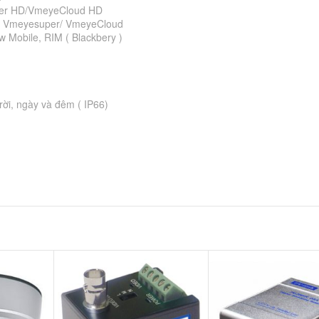
per HD/VmeyeCloud HD
d: Vmeyesuper/ VmeyeCloud
 Mobile, RIM ( Blackbery )
rời, ngày và đêm ( IP66)