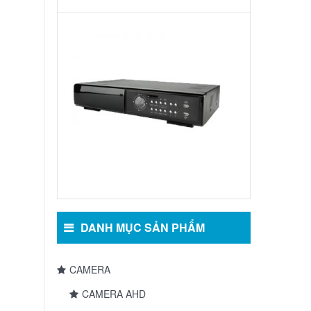
Đầu
Ghi
Hình
Camera:
MODEL
AVC791A
DANH MỤC SẢN PHẨM
CAMERA
CAMERA AHD