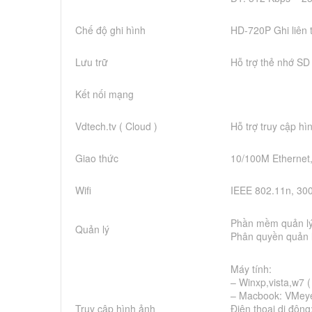
Chế độ ghi hình
HD-720P Ghi liên t
Lưu trữ
Hỗ trợ thẻ nhớ S
Kết nối mạng
Vdtech.tv ( Cloud )
Hỗ trợ truy cập h
Giao thức
10/100M Etherne
Wifi
IEEE 802.11n, 30
Phần mềm quản lý
Quản lý
Phân quyền quản 
Máy tính:
– Winxp,vista,w7 (
– Macbook: VMey
Truy cập hình ảnh
Điện thoại di đông