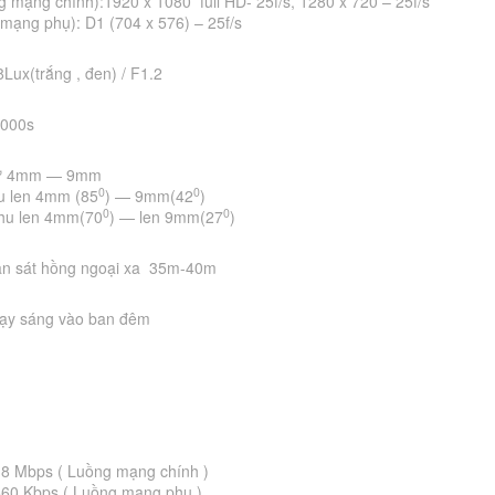
g mạng chính):1920 x 1080 full HD- 25f/s, 1280 x 720 – 25f/s
mạng phụ): D1 (704 x 576) – 25f/s
Lux(trắng , đen) / F1.2
0000s
 từ 4mm — 9mm
0
0
u len 4mm (85
) — 9mm(42
)
0
0
thu len 4mm(70
) — len 9mm(27
)
an sát hồng ngoại xa 35m-40m
ạy sáng vào ban đêm
 8 Mbps ( Luồng mạng chính )
560 Kbps ( Luồng mạng phụ )