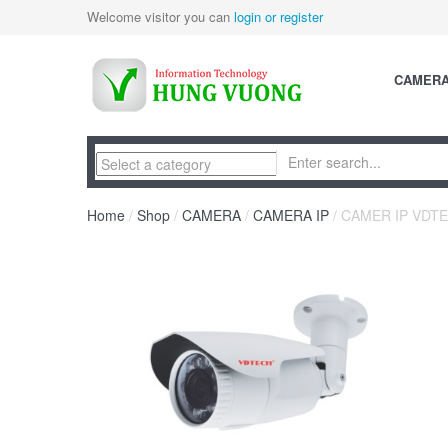
Welcome visitor you can
login or register
CAMER
Home
/
Shop
/
CAMERA
/
CAMERA IP
/ CAMER IP VDTE