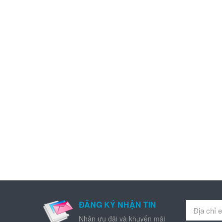
ĐĂNG KÝ NHẬN TIN
Nhận ưu đãi và khuyến mãi