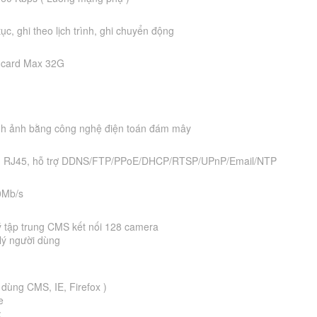
ục, ghi theo lịch trình, ghi chuyển động
D card Max 32G
ình ảnh bằng công nghệ điện toán đám mây
t, RJ45, hỗ trợ DDNS/FTP/PPoE/DHCP/RTSP/UPnP/Email/NTP
0Mb/s
 tập trung CMS kết nối 128 camera
lý người dùng
 dùng CMS, IE, Firefox )
e
: