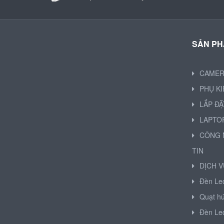
SẢN P
CAME
PHỤ K
LẮP ĐẶ
LAPTO
CÔNG 
TIN
DỊCH V
Đèn Le
Quạt hú
Đèn Le