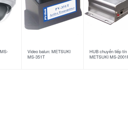
READ MORE
READ MORE
 MS-
Video balun: METSUKI
HUB chuyển tiếp tín 
MS-351T
METSUKI MS-2001R
DSA