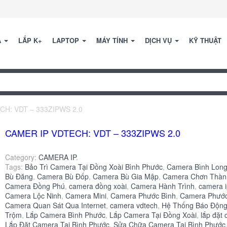
A
LẮP K+
LAPTOP
MÁY TÍNH
DỊCH VỤ
KỸ THUẬT
CH: VDT – 333ZIPWS 2.0
CAMER IP VDTECH: VDT – 333ZIPWS 2.0
Category:
CAMERA IP
.
Tags:
Bảo Trì Camera Tại Đồng Xoài Bình Phước
,
Camera Bình Lon
Bù Đăng
,
Camera Bù Đốp
,
Camera Bù Gia Mập
,
Camera Chơn Thàn
Camera Đồng Phú
,
camera đồng xoài
,
Camera Hành Trình
,
camera 
Camera Lộc Ninh
,
Camera Mini
,
Camera Phước Bình
,
Camera Phướ
Camera Quan Sát Qua Internet
,
camera vdtech
,
Hệ Thống Báo Độn
Trộm
,
Lắp Camera Bình Phước
,
Lắp Camera Tại Đồng Xoài
,
lắp đặt
Lắp Đặt Camera Tại Bình Phước
,
Sửa Chữa Camera Tại Bình Phước