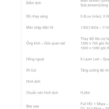
Main stream (luồn
Điểm ảnh
Sub stream(luồng 
Độ nhạy sáng
0.6Lux (màu), 0.08
Màn chập điện tử
1/50(1/60)s – 1/1
Thay đổi tiêu cự
Ống kính – Góc quan sát
1280 x 720 góc th
1920 x 1080 góc 
Hồng ngoại
9 Lazer Led – Qu
IR Cut
Tăng cường độ nh
Hình ảnh
Chuẩn nén hình ảnh
H.264
Full HD: 1 Mbps –
Bite rate
D1: 512 Kbps – 2