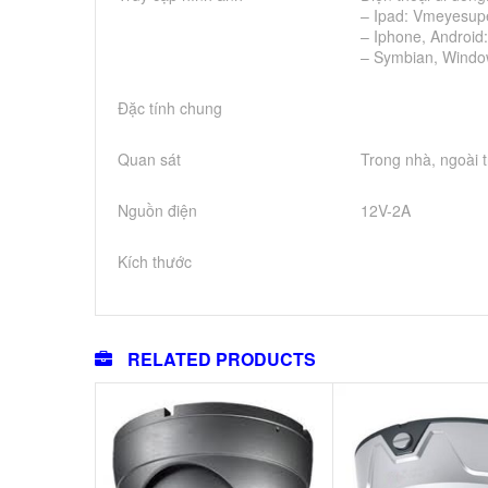
– Ipad: Vmeyesu
– Iphone, Androi
– Symbian, Window
Đặc tính chung
Quan sát
Trong nhà, ngoài t
Nguồn điện
12V-2A
Kích thước
RELATED PRODUCTS