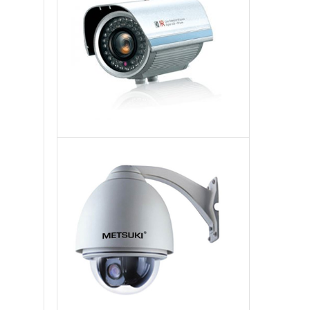
ngoại:
Model
3500IR
Camera
Speed
Dome:
Model
5010VG