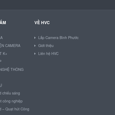
HẨM
VỀ HVC
RA
Lắp Camera Bình Phước
IỆN CAMERA
Giới thiệu
T K+
Liên hệ HVC
P
NGHỆ THÔNG
Ụ
d chiếu sáng
t công nghiệp
d – Quạt hút Công