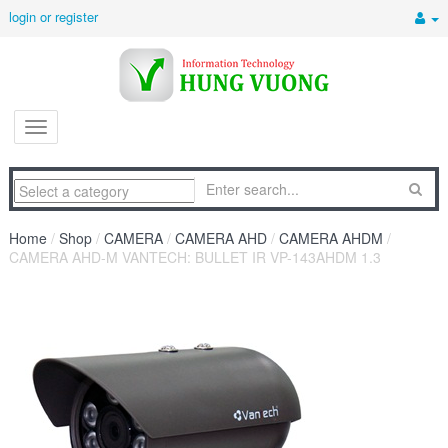
login or register
Home
/
Shop
/
CAMERA
/
CAMERA AHD
/
CAMERA AHDM
/
CAMERA AHD-M VANTECH: BULLET IR VP-143AHDM 1.3