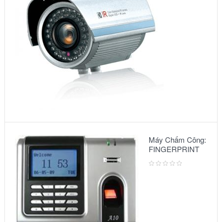
3500IR
Máy Chấm Công:
FINGERPRINT
A10