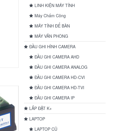
LINH KIỆN MÁY TÍNH
Máy Chấm Công
MÁY TÍNH ĐỂ BÀN
MÁY VĂN PHÒNG
ĐẦU GHI HÌNH CAMERA
ĐẦU GHI CAMERA AHD
ĐẦU GHI CAMERA ANALOG
ĐẦU GHI CAMERA HD-CVI
ĐẦU GHI CAMERA HD-TVI
ĐẦU GHI CAMERA IP
LẮP ĐẶT K+
LAPTOP
LAPTOP CŨ