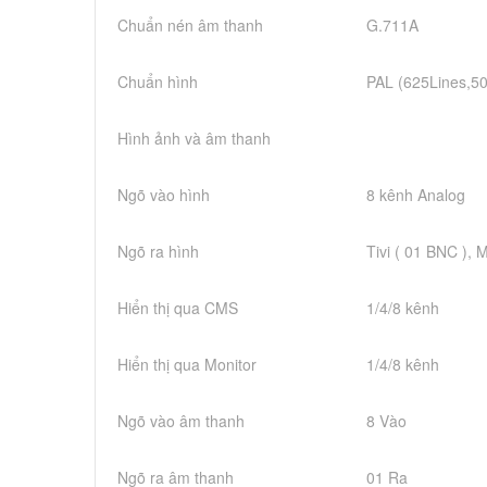
Chuẩn nén âm thanh
G.711A
Chuẩn hình
PAL (625Lines,50
Hình ảnh và âm thanh
Ngõ vào hình
8 kênh Analog
Ngõ ra hình
Tivi ( 01 BNC ),
Hiển thị qua CMS
1/4/8 kênh
Hiển thị qua Monitor
1/4/8 kênh
Ngõ vào âm thanh
8 Vào
Ngõ ra âm thanh
01 Ra