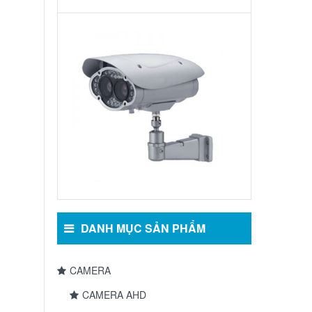
Camera
hồng
ngoại:
Model
–
6002IR
DANH MỤC SẢN PHẨM
CAMERA
CAMERA AHD