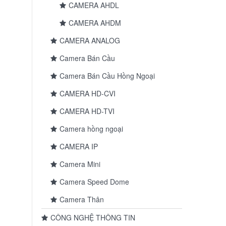
CAMERA AHDL
CAMERA AHDM
CAMERA ANALOG
Camera Bán Cầu
Camera Bán Cầu Hồng Ngoại
CAMERA HD-CVI
CAMERA HD-TVI
Camera hồng ngoại
CAMERA IP
Camera Mini
Camera Speed Dome
Camera Thân
CÔNG NGHỆ THÔNG TIN