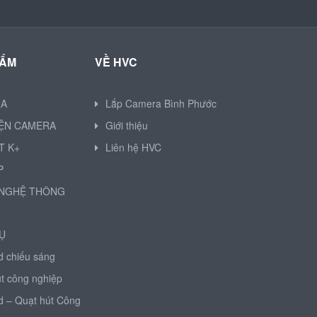
HẨM
VỀ HVC
RA
Lắp Camera Bình Phước
IỆN CAMERA
Giới thiệu
T K+
Liên hệ HVC
P
NGHỆ THÔNG
Ụ
d chiếu sáng
t công nghiệp
d – Quạt hút Công