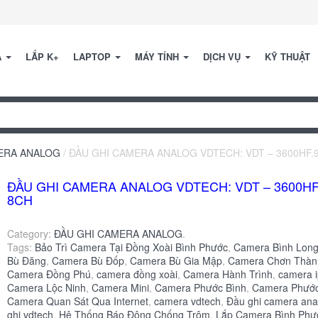
A
LẮP K+
LAPTOP
MÁY TÍNH
DỊCH VỤ
KỸ THUẬT
ERA ANALOG
/ ĐẦU GHI CAMERA ANALOG VDTECH: VDT – 3600HF.
ĐẦU GHI CAMERA ANALOG VDTECH: VDT – 3600HF
8CH
Category:
ĐẦU GHI CAMERA ANALOG
.
Tags:
Bảo Trì Camera Tại Đồng Xoài Bình Phước
,
Camera Bình Lon
Bù Đăng
,
Camera Bù Đốp
,
Camera Bù Gia Mập
,
Camera Chơn Thàn
Camera Đồng Phú
,
camera đồng xoài
,
Camera Hành Trình
,
camera 
Camera Lộc Ninh
,
Camera Mini
,
Camera Phước Bình
,
Camera Phướ
Camera Quan Sát Qua Internet
,
camera vdtech
,
Đầu ghi camera ana
ghi vdtech
,
Hệ Thống Báo Động Chống Trộm
,
Lắp Camera Bình Phư