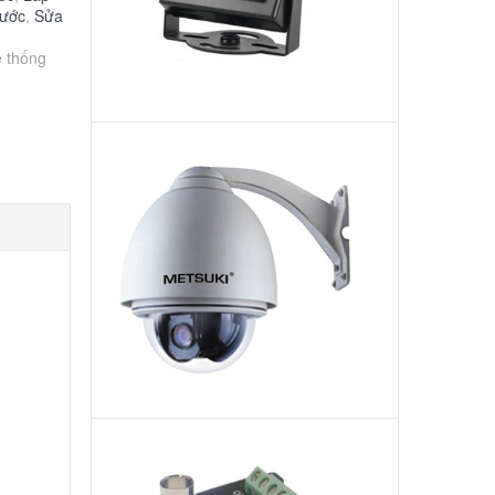
hước
,
Sửa
ệ thống
Camera
Speed
Dome:
Model
5010VG
Video
balun: