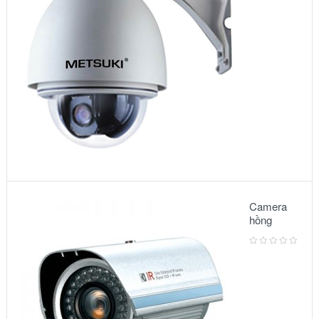
5010VG
Camera
hồng
ngoại:
Model
3500IR