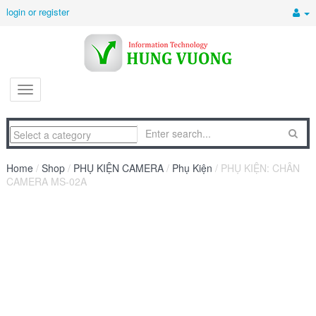
login or register
Home
/
Shop
/
PHỤ KIỆN CAMERA
/
Phụ Kiện
/ PHỤ KIỆN: CHÂN
CAMERA MS-02A