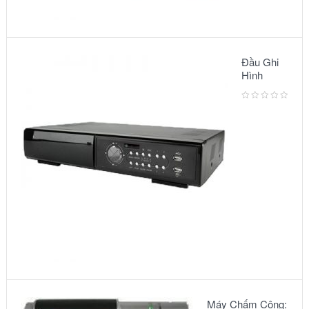
Đầu Ghi
Hình
Camera:
MODEL
AVC791A
Máy Chấm Công: