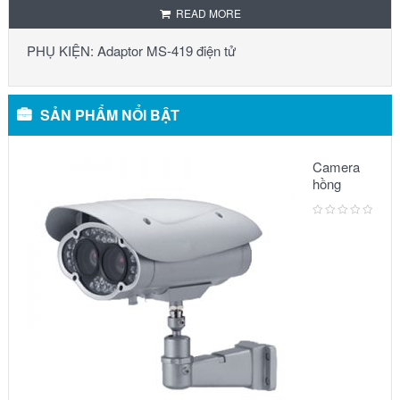
READ MORE
PHỤ KIỆN: Adaptor MS-419 điện tử
SẢN PHẨM NỔI BẬT
Camera
hồng
ngoại:
Model –
6002IR