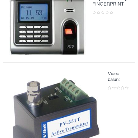
FINGERPRINT
A10
Video
balun:
METSUKI
MS-351T