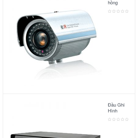
hồng
ngoại:
Model
3500IR
Đầu Ghi
Hình
Camera:
MODEL
AVC791A