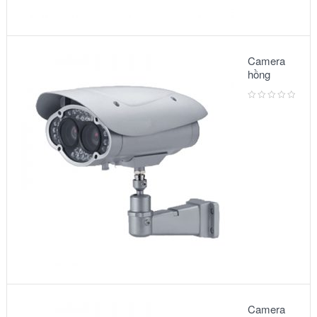
Camera
hồng
ngoại:
Model –
6002IR
Camera