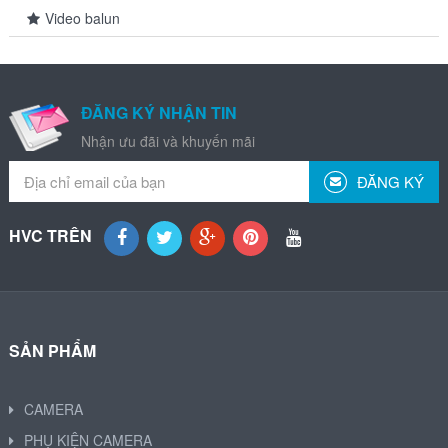
Video balun
ĐĂNG KÝ NHẬN TIN
Nhận ưu đãi và khuyến mãi
ĐĂNG KÝ
HVC TRÊN
SẢN PHẨM
CAMERA
PHỤ KIỆN CAMERA