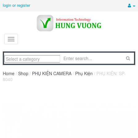
login or register
Home
/
Shop
/
PHỤ KIỆN CAMERA
/
Phụ Kiện
/ PHỤ KIỆN: SP-
8040