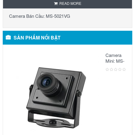
READ MORE
Camera Bán Cầu: MS-5021VG
SẢN PHẨM NỔI BẬT
Camera
Mini: MS-
5068