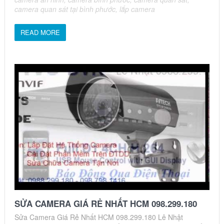
camera quan sát tại bình phước
,
lắp camera
READ MORE
SỬA CAMERA GIÁ RẺ NHẤT HCM 098.299.180
Sửa Camera Giá Rẻ Nhất HCM 098.299.180 Lê Nhật