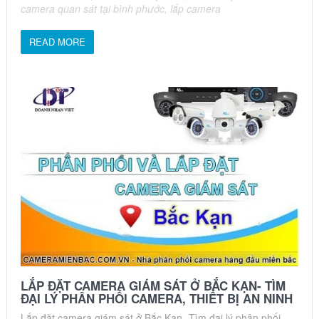
camera quan sát tại bình phước
,
lắp camera
READ MORE
LẮP ĐẶT CAMERA GIÁM SÁT Ở BẮC KẠN- TÌM
ĐẠI LÝ PHÂN PHỐI CAMERA, THIẾT BỊ AN NINH
Lắp đặt camera giám sát ở Bắc Kạn- Tìm đại lý phân phối