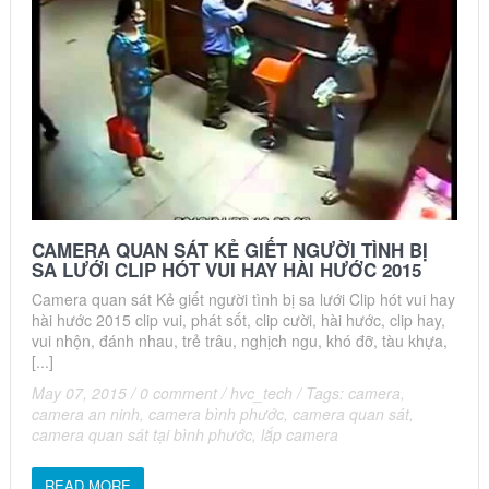
CAMERA QUAN SÁT KẺ GIẾT NGƯỜI TÌNH BỊ
SA LƯỚI CLIP HÓT VUI HAY HÀI HƯỚC 2015
Camera quan sát Kẻ giết người tình bị sa lưới Clip hót vui hay
hài hước 2015 clip vui, phát sốt, clip cười, hài hước, clip hay,
vui nhộn, đánh nhau, trẻ trâu, nghịch ngu, khó đỡ, tàu khựa,
[...]
May 07, 2015
/
0 comment
/
hvc_tech
/
Tags:
camera
,
camera an ninh
,
camera bình phước
,
camera quan sát
,
camera quan sát tại bình phước
,
lắp camera
READ MORE