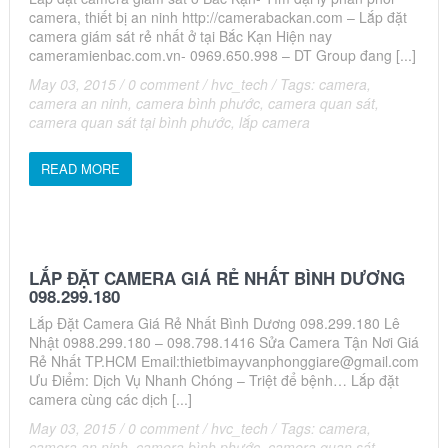
camera, thiết bị an ninh http://camerabackan.com – Lắp đặt
camera giám sát rẻ nhất ở tại Bắc Kạn Hiện nay
cameramienbac.com.vn- 0969.650.998 – DT Group đang [...]
May 03, 2015
/
0 comment
/
hvc_tech
/
Tags:
camera
,
camera an ninh
,
camera bình phước
,
camera quan sát
,
camera quan sát tại bình phước
,
lắp camera
READ MORE
LẮP ĐẶT CAMERA GIÁ RẺ NHẤT BÌNH DƯƠNG
098.299.180
Lắp Đặt Camera Giá Rẻ Nhất Bình Dương 098.299.180 Lê
Nhật 0988.299.180 – 098.798.1416 Sửa Camera Tận Nơi Giá
Rẻ Nhất TP.HCM Email:
thietbimayvanphonggiare@gmail.com
Ưu Điểm: Dịch Vụ Nhanh Chóng – Triệt để bệnh… Lắp đặt
camera cùng các dịch [...]
May 03, 2015
/
0 comment
/
hvc_tech
/
Tags:
camera
,
camera an ninh
,
camera bình phước
,
camera quan sát
,