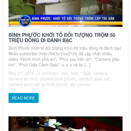
BÌNH PHƯỚC KHỞI TỐ ĐỐI TƯỢNG TRỘM 50
TRIỆU ĐỒNG ĐI ĐÁNH BẠC
Bình Phước Khởi tố đối tượng trộm 50 triệu đồng đi đánh bạc
Nhấn subscribe (http://bit.ly/1IceZ1H) để cập nhật nhiều
video "Hành trình phá án", "Phía sau bản án", "Camera giấu
kín", "Phút Giây Cảnh Giác" .v..v..v và tin [...]
May 07, 2015
/
0 comment
/
hvc_tech
/
Tags:
camera
,
camera an ninh
,
camera bình phước
,
camera quan sát
,
camera quan sát tại bình phước
,
lắp camera
READ MORE