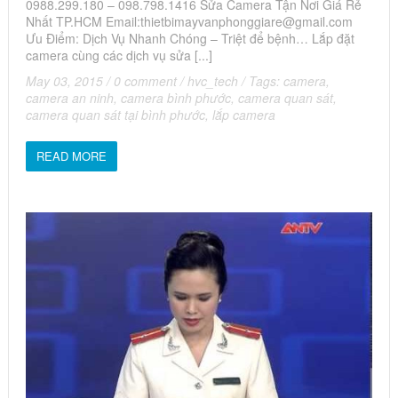
0988.299.180 – 098.798.1416 Sửa Camera Tận Nơi Giá Rẻ
Nhất TP.HCM Email:
thietbimayvanphonggiare@gmail.com
Ưu Điểm: Dịch Vụ Nhanh Chóng – Triệt để bệnh… Lắp đặt
camera cùng các dịch vụ sửa [...]
May 03, 2015
/
0 comment
/
hvc_tech
/
Tags:
camera
,
camera an ninh
,
camera bình phước
,
camera quan sát
,
camera quan sát tại bình phước
,
lắp camera
READ MORE