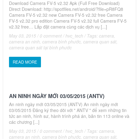
Download Camera FV-5 v2.32 Apk (Full Free Download)
Direct Download: http://spotfiles.net/android/?file=pR8FQ8
Camera FV-5 v2.32 new Camera FV-5 v2.32 free Camera
FV-5 v2.32 pro edition Camera FV-5 v2.32 full Camera FV-5
v2.32 free… Lắp đặt camera cùng các dịch vụ [...]
May 03, 2015
/
0 comment
/
hvc_tech
/
Tags:
camera
,
camera an ninh
,
camera bình phước
,
camera quan sát
,
camera quan sát tại bình phước
READ MORE
AN NINH NGÀY MỚI 03/05/2015 (ANTV)
An ninh ngày mới 03/05/2015 (ANTV) An ninh ngày mới
03/05/2015 Đăng ký theo dõi với " ANTV " để xem những tin
tức an ninh, hình sư, hành trình phá án, bản tin 113 online và
các chương [...]
May 03, 2015
/
0 comment
/
hvc_tech
/
Tags:
camera
,
camera an ninh
,
camera bình phước
,
camera quan sát
,