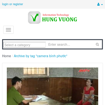
login or register
Home
/
Archive by tag "camera bình phước"