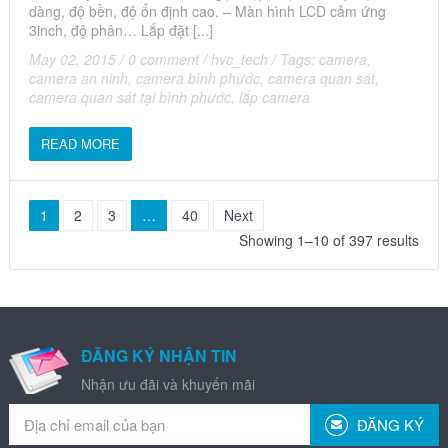
dàng, độ bền, độ ổn định cao. – Màn hình LCD cảm ứng
3inch, độ phân… Lắp đặt [...]
May 02, 2015
/
0 comment
/
hvc_tech
/
Tags:
camera
,
camera an ninh
,
camera bình phước
,
camera quan sát
,
camera quan sát tại bình phước
,
lắp camera
READ MORE
1
2
3
…
40
Next
Showing 1–10 of 397 results
ĐĂNG KÝ NHẬN TIN
Nhận ưu đãi và khuyến mãi
ĐĂNG KÝ