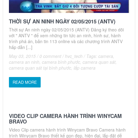
THỜI SỰ AN NINH NGÀY 02/05/2015 (ANTV)
Thời sự An ninh ngày 02/05/2015 (ANTV) Đăng ký theo dõi
với " ANTV " để xem những tin tức an ninh, hình sư, hành
trình phá án, bản tin 113 online và các chương trình ANTV
hấp dẫn [...]
May 03, 2015
/
0 comment
/
hvc_tech
/
Tags:
camera
,
camera an ninh
,
camera bình phước
,
camera quan sát
,
camera quan sát tại bình phước
,
lắp camera
READ MORE
VIDEO CLIP CAMERA HÀNH TRÌNH WINYCAM
BRAVO
Video Clip camera hành trình Winycam Bravo Camera hành
trình Winycam Bravo thiết kế gọn đẹp, hiện đại, lắp đặt dễ