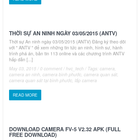
THỜI SỰ AN NINH NGÀY 03/05/2015 (ANTV)
Thời sự An ninh ngày 03/05/2015 (ANTV) Đăng ký theo dõi
với " ANTV " để xem những tin tức an ninh, hình sư, hành
trình phá án, bản tin 113 online và các chương trình ANTV
hấp dẫn [...]
May 03, 2015
/
0 comment
/
hvc_tech
/
Tags:
camera
,
camera an ninh
,
camera bình phước
,
camera quan sát
,
camera quan sát tại bình phước
,
lắp camera
READ MORE
DOWNLOAD CAMERA FV-5 V2.32 APK (FULL
FREE DOWNLOAD)